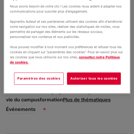
Formations professionnelles et
Nous avons besoin de votre clic ! Les cookies nous aident à adapter nos
continues
communications pour susciter plus d'engagement.
Apprentis Auteuil et ses partenaires utilisent des cookies afin d'améliorer
votre navigation sur nos sites, réaliser des statistiques de visites, vous
Infos pratiques et contact
permettre de partager des éléments sur les réseaux sociaux,
personnaliser nos contenus et nos publicités.
Vous pouvez modifier à tout moment vos préférences et refuser tous les
Formation et insertion |
10 juin 2026
cookies en cliquant sur "paramètres des cookies". Pour en savoir plus sur
Au Campus Saint-Antoine, les
les cookies que nous utilisons sur nos sites,
consultez notre Politique
jeunes reprennent racine dans les
de cookies.
métiers du paysage
Paramètres des cookies
Autoriser tous les cookies
À la une
évenement
projets éco-responsables
vie du campus
formation
Plus de thématiques
Événements