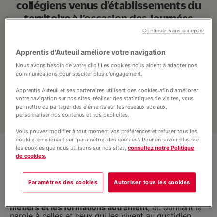
collégiens venus d’établissements du
Formations professionnelles et
continues
territoire
à l’occasion des
Journées
100 % Nature et Services
.
Continuer sans accepter
Infos pratiques et contact
Apprentis d'Auteuil améliore votre navigation
Nous avons besoin de votre clic ! Les cookies nous aident à adapter nos
communications pour susciter plus d'engagement.
Apprentis Auteuil et ses partenaires utilisent des cookies afin d'améliorer
votre navigation sur nos sites, réaliser des statistiques de visites, vous
permettre de partager des éléments sur les réseaux sociaux,
personnaliser nos contenus et nos publicités.
Vous pouvez modifier à tout moment vos préférences et refuser tous les
cookies en cliquant sur "paramètres des cookies". Pour en savoir plus sur
les cookies que nous utilisons sur nos sites,
consultez notre Politique
de cookies.
Paramètres des cookies
Autoriser tous les cookies
L’objectif de ces deux matinées :
faire découvrir les
métiers et les formations autrement
, en donnant la
parole à celles et ceux qui les vivent au quotidien…