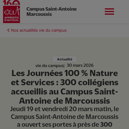
Campus Saint-Antoine
Marcoussis
Aller
au
Fil
Nos actualités vie du campus
Apprentis d'Auteuil en
contenu
Nous soutenir
d'Ariane
Île-de-France
principal
Actualité
30 mars 2026
vie du campus
Les Journées 100 % Nature
Vie du campus
et Services : 300 collégiens
accueillis au Campus Saint-
Scolarité
Antoine de Marcoussis
Jeudi 19 et vendredi 20 mars matin, le
Apprentissage
Campus Saint-Antoine de Marcoussis
a ouvert ses portes à près de
300