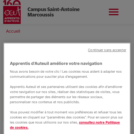
Campus Saint-Antoine
Marcoussis
Aller
au
Fil
Accueil
Apprentis d'Auteuil en
contenu
Nous soutenir
d'Ariane
Île-de-France
principal
Continuer sans accepter
Accès Saint-Antoine
Apprentis d'Auteuil améliore votre navigation
Nous avons besoin de votre clic ! Les cookies nous aident à adapter nos
Vie du campus
communications pour susciter plus d'engagement.
Retrouvez toutes les informations pour vous
Apprentis Auteuil et ses partenaires utilisent des cookies afin d'améliorer
rendre sur notre campus !
votre navigation sur nos sites, réaliser des statistiques de visites, vous
Scolarité
permettre de partager des éléments sur les réseaux sociaux,
personnaliser nos contenus et nos publicités.
Vous pouvez modifier à tout moment vos préférences et refuser tous les
Apprentissage
cookies en cliquant sur "paramètres des cookies". Pour en savoir plus sur
les cookies que nous utilisons sur nos sites,
consultez notre Politique
de cookies.