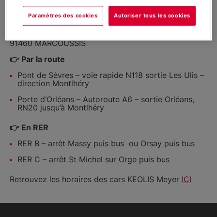
Formations professionnelles et
Adresse :
continues
Paramètres des cookies
Autoriser tous les cookies
53, avenue Massénat Déroche
91460 MARCOUSSIS
Infos pratiques et contact
👉 Par la route
Pont de Sèvres – voie rapide N118 sortie Les Ulis –
direction Montlhéry
Porte d’Orléans – Autoroute A6 – sortie Orléans,
RN20 jusqu’à Montlhéry
👉 En RER
RER B – arrêt Massy puis bus ou Orsay puis bus
RER C – arrêt St Michel sur Orge puis bus
Retrouvez les horaires des cars KEOLIS Meyer
ICI