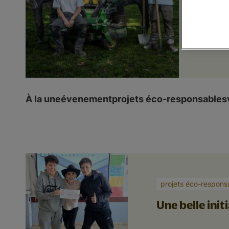
rep
les
À la une
évenement
projets éco-responsables
projets éco-respons
Une belle ini