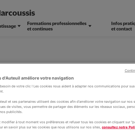
arcoussis
Formations professionnelles
Infos prati
tissage
et continues
et contact
Contin
 d'Auteuil améliore votre navigation
esoin de votre clic ! Les cookies nous aident à adapter nos communications pour susc
nt.
teuil et ses partenaires utilisent des cookies afin d'améliorer votre navigation sur nos si
ques de visites, vous permettre de partager des éléments sur les réseaux sociaux, pers
nos publicités.
 et insertion |
10 juin 2026
Campus Saint-
modifier à tout moment vos préférences et refuser tous les cookies en cliquant sur "
ur en savoir plus sur les cookies que nous utilisons sur nos sites,
consultez notre Poli
oine, les jeunes