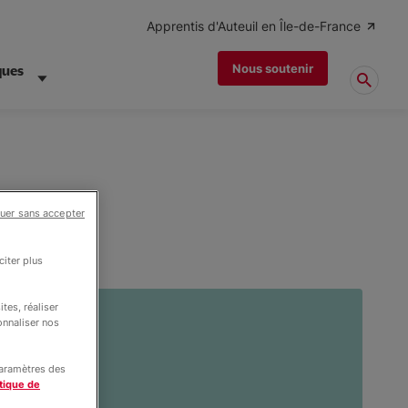
Apprentis d'Auteuil en Île-de-France
Nous soutenir
ques
uer sans accepter
iter plus
tes, réaliser
onnaliser nos
paramètres des
tique de